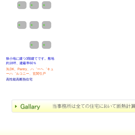
狭小地に建つ3階建てです。敷地
約18坪、建蔽率60％
3LDK、Pantry、ハ゛ーヘ゛キュ
ーハ゛ルコニー、玄関引戸
高性能高断熱住宅