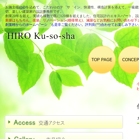
お施主様に心を込めて、こだわりのテ゛サ゛イン、快適性、構造計算を添えて、一級建築
切、楽しい建築家の設計事務所です。
創業20年を超え、実績も棟数で既に120棟を超えました。住宅設計のエキスハ°ート、
新築はもちろん、改築、リノベーション(模様替え)、減築などお気軽にお問い合わせ下さい
創業時からのホームヘ°ーシ゛も是非ご覧ください。評判良(^^)合わせてお楽しみ下さい
TOP PAGE
CONCEP