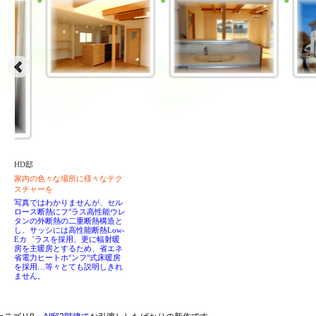
HD邸
家内の色々な場所に様々なテク
スチャーを
写真ではわかりませんが、セル
ロース断熱にフ°ラス高性能ウレ
タンの外断熱の二重断熱構造と
し、サッシには高性能断熱Low-
Eカ゛ラスを採用、更に輻射暖
房を主暖房とするため、省エネ
省電力ヒートホ°ンフ°式床暖房
を採用…等々とても説明しきれ
ません。