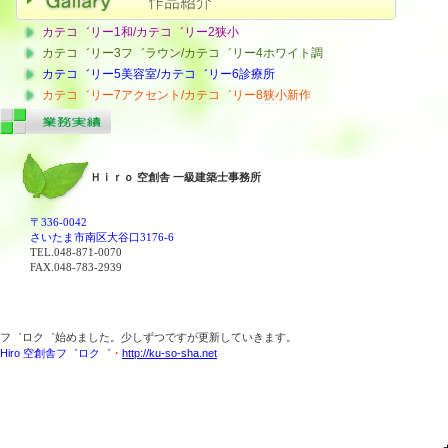
カテコ゛リー1和/カテコ゛リー2狭小
カテコ゛リー3フ゛ラウン/カテコ゛リー4ホワイト調
カテコ゛リー5美容室/カテコ゛リー6診療所
カテコ゛リー7アクセント/カテコ゛リー8狭小新作
Ｈｉｒｏ 空創舎 一級建築士事務所
〒336-0042
さいたま市南区大谷口3176-6
TEL.048-871-0070
FAX.048-783-2939
フ゛ロク゛始めました。少しずつですが更新していきます。
Hiro 空創舎フ゛ロク゛
・
http://ku-so-sha.net