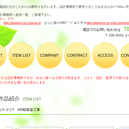
設計士がこだわりの家作りを行います。設計事務所で家作りをしてみませんか(^^)Hiro
設計事務所へ是非一度、ご来場下さい。
。(^^)
。
http://www.ku-so-sha.gn.to
さらに新ｽﾏﾎ用ﾍﾟｰｼﾞはこちら
http://www.ku-so-sha.com/sp1
T
電話でのお問い合わせは
〒336-0042
T
ITEM LIST
COMPANY
CONTRACT
ACCESS
CON
小さな設計事務所ですが、ゆえに様々な小回りが利きます。コスト・設計・監理で小回り(き
社との大きな違いをお見せします。
作品紹介
ITEM LIST
カテゴリ7 HD邸新築工事